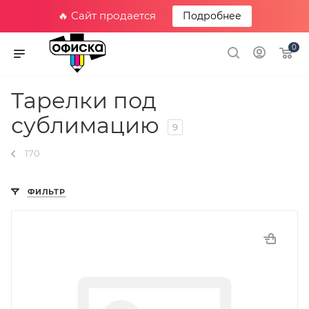
🔥 Сайт продается
Подробнее
0
Тарелки под
сублимацию
9
170
ФИЛЬТР