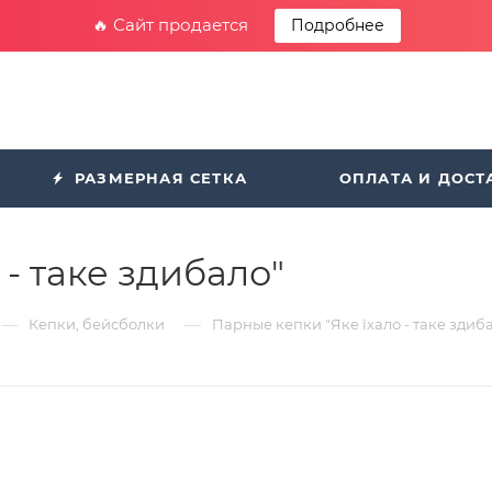
🔥 Сайт продается
Подробнее
РАЗМЕРНАЯ СЕТКА
ОПЛАТА И ДОСТ
- таке здибало"
—
—
Кепки, бейсболки
Парные кепки "Яке їхало - таке здиб