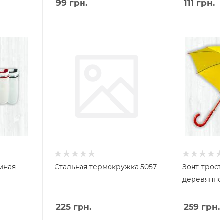
99
грн.
111
грн.
мная
Стальная термокружка 5057
Зонт-трос
деревянно
225
грн.
259
грн.