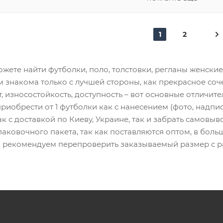
1
2
жете найти футболки, поло, толстовки, регланы женские, 
м знакома только с лучшей стороны, как прекрасное со
, износостойкость, доступность – вот основные отличит
иобрести от 1 футболки как с нанесением (фото, надпись,
как с доставкой по Киеву, Украине, так и забрать самов
паковочного пакета, так как поставляются оптом, в больш
 рекомендуем перепроверить заказываемый размер с разм