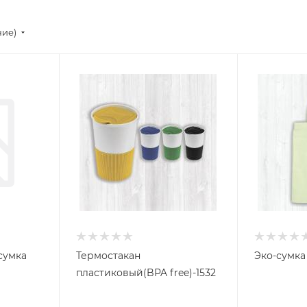
ние)
сумка
Термостакан
Эко-сумка
пластиковый(BPA free)-1532