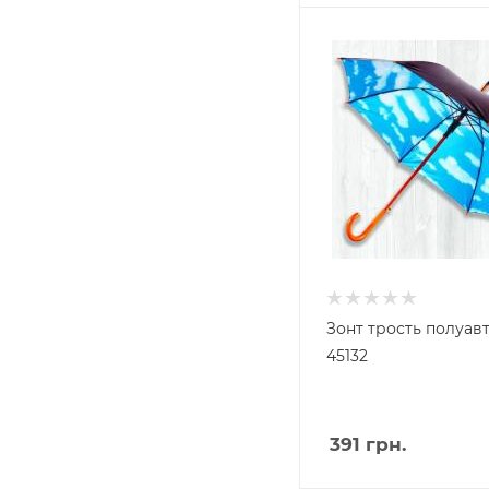
Зонт трость полуав
45132
391
грн.