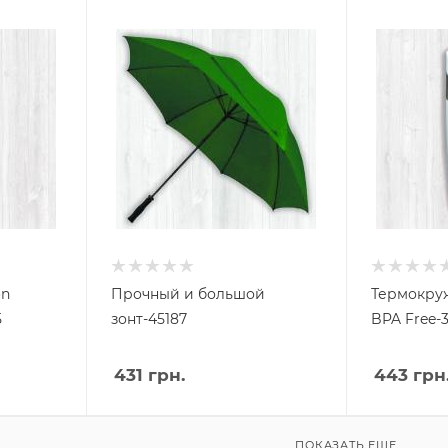
on
Прочный и большой
Термокруж
5
зонт-45187
BPA Free-3
431
грн.
443
грн
ПОКАЗАТЬ ЕЩЕ