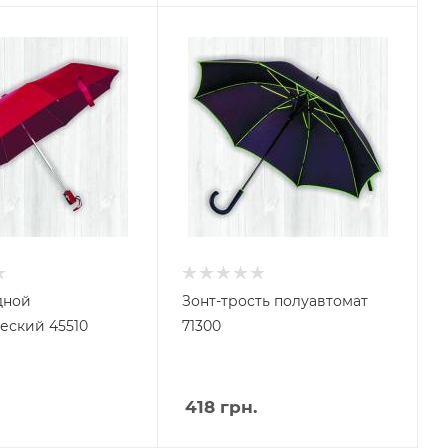
дной
Зонт-трость полуавтомат
еский 45510
71300
418
грн.