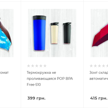
томат
Термокружка не
Зонт скла
проливающаяся POP BPA
автоматич
Free-510
399
грн.
415
грн.