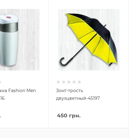
ка Fashion Men
Зонт-трость
16
двухцветный-45197
.
450
грн.