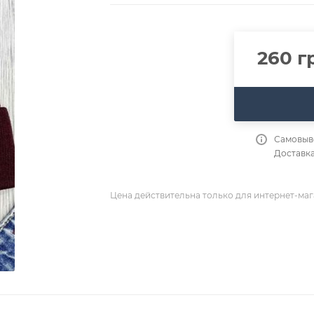
260
г
Самовыво
Доставка
Цена действительна только для интернет-маг