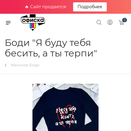
🔥 Сайт продается
Подробнее
0
Боди "Я буду тебя
бесить, а ты терпи"
Женское боди